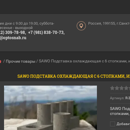
ие дни c 9.00 до 19.00, суббота-
Россия, 199155, г.Санк
есенье - выходной
12) 309-78-98,
+7 (981) 838-70-73,
o@optosnab.ru
/
/
SAWO Подставка охлаждающая с 6 стопками, и
Прочие товары
SAWO ПОДСТАВКА ОХЛАЖДАЮЩАЯ С 6 СТОПКАМИ, ИЗ
Артикул:
R-
SAWO Под
стопками,
Добавит