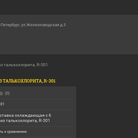
т-Петербург, ул.Железноводская д.3
з талькохлорита, R-301
 ТАЛЬКОХЛОРИТА, R-301
(0)
301
ставка охлаждающая с 6
 из талькохлорита, R-301
ь к сравнению