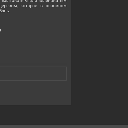
е с желтоватым или зеленоватым
деревом, которое в основном
бань.
ы