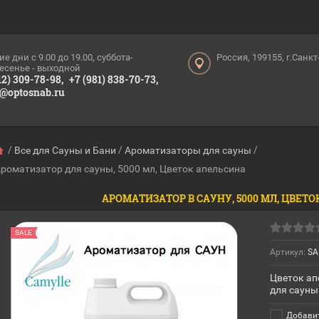
ие дни c 9.00 до 19.00, суббота-
Россия, 199155, г.Санк
есенье - выходной
12) 309-78-98,
+7 (981) 838-70-73,
o@optosnab.ru
/
/
/
Все для Сауны и Бани
Ароматизаторы для сауны
роматизатор для сауны, 5000 мл, Цветок апельсина
АРОМАТИЗАТОР В САУНУ, 5000 МЛ, ЦВЕТ
SALE
Артикул:
SA
Цветок ап
для сауны
Добавит