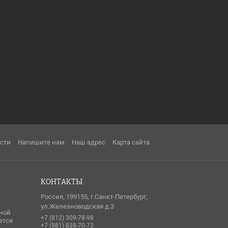
сти
Напишите нам
Наш адрес
Карта сайта
КОНТАКТЫ
Россия, 199155, г.Санкт-Петербург,
ул.Железноводская д.3
чной
+7 (812) 309-78-98
ется
+7 (981) 838-70-73