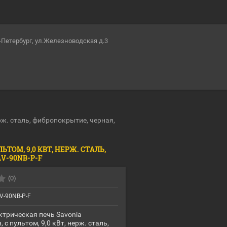
т-Петербург, ул.Железноводская д.3
рж. сталь, фибропокрытие, черная,
ТОМ, 9,0 КВТ, НЕРЖ. СТАЛЬ,
V-90NB-P-F
(0)
V-90NB-P-F
трическая печь Savonia
 с пультом, 9,0 кВт, нерж. сталь,