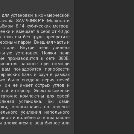
 для установки в коммерческой
Savonia SAV-90NB-P-F Мощности
ъёмом 8-14 кубических метров.
енки и вмещает в себя от 40 до
 трав вы без труда превратите
персным паром. Внешняя часть и
стали. Внутри печь усилена
льную установку. Ножки печи
ие производится к сети 380В.
ливается заранее при помощи
 вам понадобится приобрести
ерческих бань и саун в рамках
wo была создана серия печей
н, он не имеет острых углов и
ый интерьер. Электрокаменки
таточно компактны для своей
ольная установка. Вы сами
нки, основываясь на проекте
ельного усиления напольного
ощности колеблется в диапазоне
ым вложением в ваш бизнес или