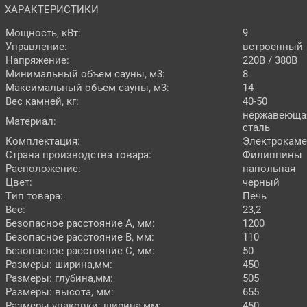
ХАРАКТЕРИСТИКИ
Мощность, кВт:
9
Управление:
встроенный
Напряжение:
220В / 380В
Минимальный объем сауны, м3:
8
Максимальный объем сауны, м3:
14
Вес камней, кг:
40-50
нержавеюща
Материал:
сталь
Комплектация:
Электрокаме
Страна производства товара:
Филиппины
Расположение:
напольная
Цвет:
черный
Тип товара:
Печь
Вес:
23,2
Безопасное расстояние A, мм:
1200
Безопасное расстояние B, мм:
110
Безопасное расстояние C, мм:
50
Размеры: ширина,мм:
450
Размеры: глубина,мм:
505
Размеры: высота, мм:
655
Размеры упаковки: ширина,мм:
450