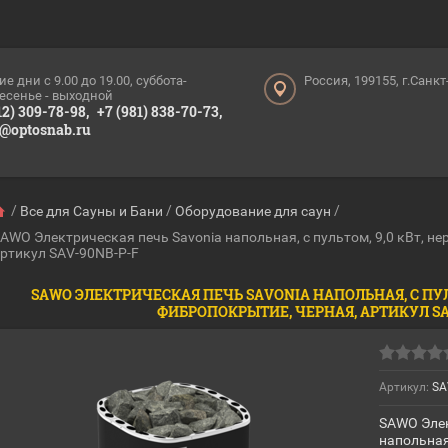
ие дни c 9.00 до 19.00, суббота-
Россия, 199155, г.Санк
есенье - выходной
12) 309-78-98,
+7 (981) 838-70-73,
o@optosnab.ru
/
/
/
Все для Сауны и Бани
Оборудование для саун
AWO Электрическая печь Savonia напольная, с пультом, 9,0 кВт, не
ртикул SAV-90NB-P-F
SAWO ЭЛЕКТРИЧЕСКАЯ ПЕЧЬ SAVONIA НАПОЛЬНАЯ, С ПУЛЬ
ФИБРОПОКРЫТИЕ, ЧЕРНАЯ, АРТИКУЛ SA
Артикул:
SA
SAWO Элек
напольная,