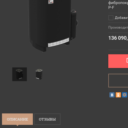
фибропокр
P-F
Добавит
Производит
136 090
ОПИСАНИЕ
ОТЗЫВЫ