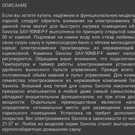
ОПИСАНИЕ
Если вы хотите купить надёжную и функциональную модель
парной, следует обратить внимание на электрокаменку 
данной печи хватит для быстрого нагрева помещения об
Savonia SAV-90NB-P-F выполнена по принципу открытой кам
50 кг камней. Подливая на камни воду или отвар любимых
свою сухую сауну в превосходную баню с лёгким мелкодис
каркас электрокаменки произведены из нержавеющей 
оцинковкой. Каменка Savonia SAV-90NB-P-F имеет напо
регулируются. Обращаем ваше внимание, что подключен
Температура и таймер работы электрокаменки устанав
удобного выносного пульта управления. Прежде всего
положенный объём камней и пульт управления. Для комм
семейства электрокаменок из нержавейки компанией Sa
Savonia. Внешний вид печей для сауны Savonia лакониче
прекрасно вписывается в любой даже самый замысловат
обладают внушительным функционалом, но при этом дос
мощности. Отдельным преимуществом является нап
определяете оптимальное место для размещения каме
парильного помещения. Установка не требует дополнит
покрытия. Вес электрокаменок Savonia в зависимости от м
21-37 кг. Любая из моделей серии Savonia станет выгодн
крупногабаритную домашнюю сауну.