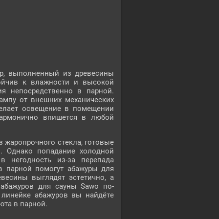
ар, выполненный из древесины
тойчив к влажности и высокой
ия непосредственно в парной.
ампу от внешних механических
 делает освещение в помещении
армонично впишется в любой
з жаропрочного стекла, готовые
. Однако попадание холодной
 негодность из-за перепада
в парной помогут абажуры для
евесины выглядят эстетично, а
абажуров для сауны Sawo по-
 линейке абажуров вы найдёте
та в парной.