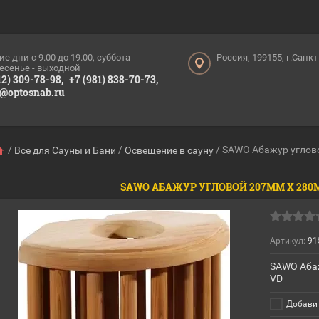
ие дни c 9.00 до 19.00, суббота-
Россия, 199155, г.Санк
есенье - выходной
12) 309-78-98,
+7 (981) 838-70-73,
o@optosnab.ru
/
/
/
SAWO Абажур углово
Все для Сауны и Бани
Освещение в сауну
SAWO АБАЖУР УГЛОВОЙ 207ММ Х 280М
Артикул:
91
SAWO Абаж
VD
Добавит