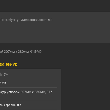
т-Петербург, ул.Железноводская д.3
й 207мм х 280мм, 915-VD
М, 915-VD
(0)
5-VD
ур угловой 207мм х 280мм, 915-
ь к сравнению