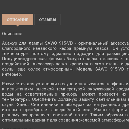
ОПИСАНИЕ
ОТЗЫВЫ
Описание
Абажур для лампы SAWO 915-VD - оригинальный аксессу
благородного канадского кедра премиум класса. Он ус
температуре, поэтому идеально подходит для размещен
Полуцилиндрическая форма абажура надёжно защищает л
воздействий. Аксессуар легко крепится в угол стены и
сауны ещё более атмосферным. Модель SAWO 915-VD г
интерьер.
Разумеется для установки в сауне используются плафоны и
к испытаниям высокой температурой окружающей среды
воды на осветительные приборы может привести их в
температуры. Обеспечить должную защиту светильникам 
сауны Sawo. Светильники в абажурах из натуральной др
интерьер приобретает завершённый вид. Разные формы 
разному распределяют световой поток. Таким образом в
оптимальный вариант для создания желаемой атмосферы ую